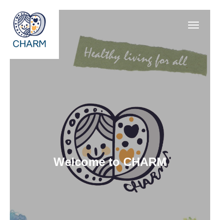
News
SOSOSO (日本語)
Contact
Line Consult
Telephone Consult
languages
CHARMとは
Welcome to CHARM
各事業 Program
医療機関・保健所/保健福祉センターのみなさま
支援/参加