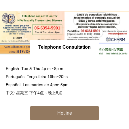
Telephone Consultation
English: Tue & Thu 4p.m.~8p.m.
Português: Terça-feira 16hs~20hs.
Español: Los martes de 4pm~8pm
中文: 星期三 下午4点～晚上8点
Hotline