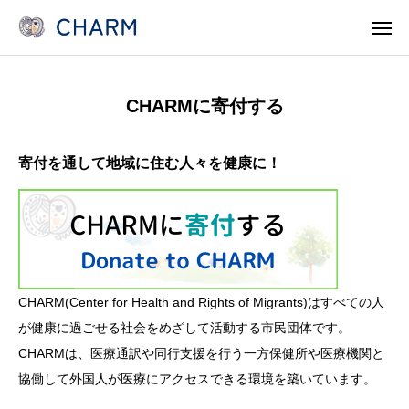
CHARMに寄付する
News
SOSOSO (日本語)
寄付を通して地域に住む人々を健康に！
Contact
Line Consult
Telephone Consult
languages
CHARMとは
CHARM(Center for Health and Rights of Migrants)はすべての人
各事業 Program
が健康に過ごせる社会をめざして活動する市民団体です。
医療機関・保健所/保健福祉センターのみなさま
CHARMは、医療通訳や同行支援を行う一方保健所や医療機関と
協働して外国人が医療にアクセスできる環境を築いています。
支援/参加