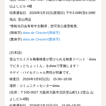
山よしビル 4楼
结果通知日 2026年3月15日(星期日) 下午3.00时至6.00时
地点: 堂山周边
*查检当日会有有中文翻译，您可安心接受检查。
(簡体字)
dista de Checkn!(簡体字)
(繁体字)
dista de Checkn!(繁体字)
(日本語)
堂山でエイズ＆梅毒検査が受けられる検査イベント「dista
でピタッとちぇっくん」をdistaで実施します！
※ゲイ・バイセクシャル男性が対象です。
検査日 2026年3月8日(日) 15:00~18:00
場所：コミュニティセンターdista
(住所：〒530-0027 大阪府大阪市北区堂山町11-2堂山 山
よしビル4階)
結果通知日 2026年3月15日(日) 15:00~18:00