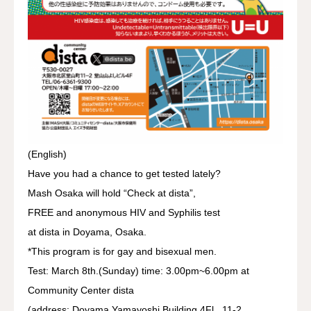
(English)
Have you had a chance to get tested lately?
Mash Osaka will hold “Check at dista”,
FREE and anonymous HIV and Syphilis test
at dista in Doyama, Osaka.
*This program is for gay and bisexual men.
Test: March 8th.(Sunday) time: 3.00pm~6.00pm at
Community Center dista
(address: Doyama Yamayoshi Building 4Fl., 11-2