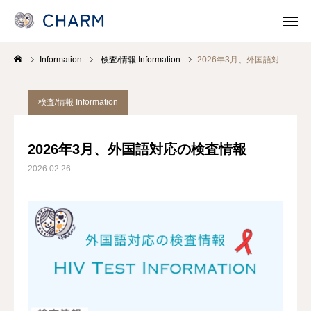
Information
検査/情報 Information
2026年3月、外国語対応の検査情報
News
SOSOSO (日本語)
検査/情報 Information
Contact
Line Consult
2026年3月、外国語対応の検査情報
Telephone Consult
languages
2026.02.26
CHARMとは
各事業 Program
医療機関・保健所/保健福祉センターのみなさま
支援/参加