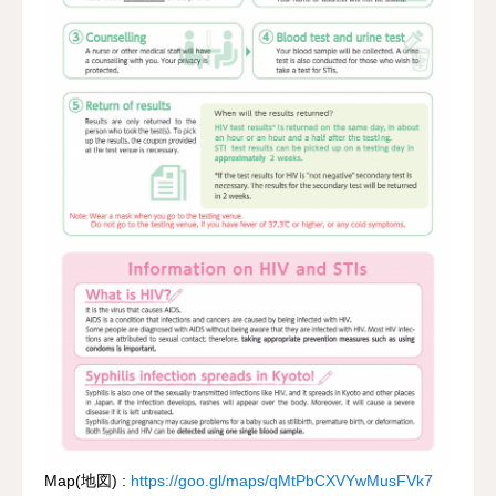
Map(地図) :
https://goo.gl/maps/qMtPbCXVYwMusFVk7