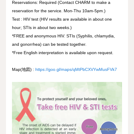
Reservations: Required (Contact CHARM to make a
reservation for the service. Mon-Thu 10am-5pm.)
Test : HIV test (HIV results are available in about one
hour; STIs in about two weeks.)
*FREE and anonymous HIV. STIs (Syphilis, chlamydia,
and gonorrhea) can be tested together.
*Free English interpretation is available upon request.
Map(地図) :
https://goo.gl/maps/qMtPbCXVYwMusFVk7