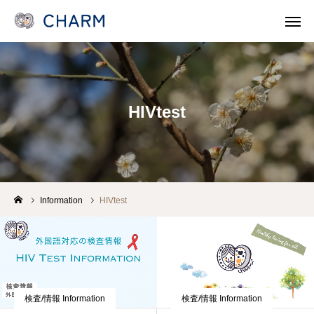
News
SOSOSO (日本語)
HIVtest
Contact
Line Consult
Telephone Consult
languages
CHARMとは
Information
HIVtest
各事業 Program
医療機関・保健所/保健福祉センターのみなさま
検査/情報 Information
検査/情報 Information
支援/参加