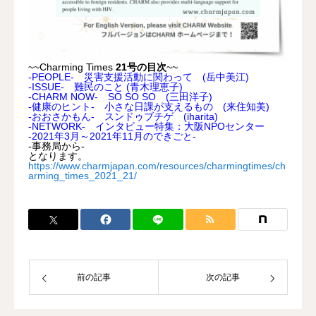
~~Charming Times
21号の目次
~~
-PEOPLE- 災害支援活動に関わって (岳中美江)
-ISSUE- 難民のこと (青木理恵子)
-CHARM NOW- SO SO SO (三田洋子)
-健康のヒント- 小さな日課が支えるもの (来住知美)
-おおさかもん- スンドゥブチゲ (iharita)
-NETWORK- インタビュー特集：大阪NPOセンター
-2021年3月～2021年11月のできごと-
-事務局から-
となります。
https://www.charmjapan.com/resources/charmingtimes/ch
arming_times_2021_21/
前の記事
次の記事