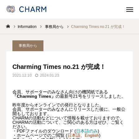
Information
事務局から
Charming Times no.21 が完成！
News
SOSOSO (日本語)
事務局から
Contact
Line Consult
Charming Times no.21 が完成！
Telephone Consult
languages
2021.12.10
2024.01.23
CHARMとは
会員、サポーターのみなさん向けの機関紙である
「
Charming
Times」
の最新号21号をリリースしました。
各事業 Program
昨年度からオンラインでの発行となりました。
会員、サポーターのみなさんにリリースした後に、一般公
開もしております。
CHARMの活動などについて情報を載せておりますので、
医療機関・保健所/保健福祉センターのみなさま
CHARMの活動について、ご関心のある方はぜひ、ご覧く
ださい。
・PDFファイルのダウンロード (
日本語のみ
)
支援/参加
・ホームページでのご閲覧 (
日本語、English
)