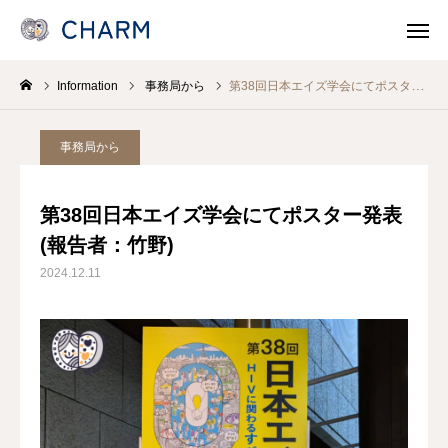
Information
事務局から
第38回日本エイズ学会にてポスター発表(報告者：竹野)
News
SOSOSO (日本語)
事務局から
Contact
Line Consult
第38回日本エイズ学会にてポスター発表
Telephone Consult
languages
(報告者：竹野)
2024.12.11
CHARMとは
各事業 Program
医療機関・保健所/保健福祉センターのみなさま
支援/参加