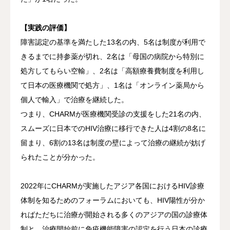
【実践の評価】
障害認定の基準を満たした13名の内、5名は制度が利用で
きるまでに持参薬が切れ、2名は「母国の病院から特別に
処方してもらい空輸」、2名は「高額療養費制度を利用し
て日本の医療機関で処方」、1名は「オンライン薬局から
個人で輸入」で治療を継続した。
つまり、CHARMが医療機関受診の支援をした21名の内、
スムーズに日本でのHIV治療に移行できた人は4割の8名に
留まり、6割の13名は制度の壁によって治療の継続が妨げ
られたことが分かった。
2022年にCHARMが実施したアジア各国におけるHIV診療
体制を知るためのフォーラムにおいても、HIV陽性が分か
ればただちに治療が開始される多くのアジアの国の診療体
制と、治療開始前に免疫機能障害の認定を行う日本の診療