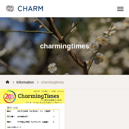
News
SOSOSO (日本語)
charmingtimes
Contact
Line Consult
Telephone Consult
languages
CHARMとは
Information
charmingtimes
各事業 Program
医療機関・保健所/保健福祉センターのみなさま
支援/参加