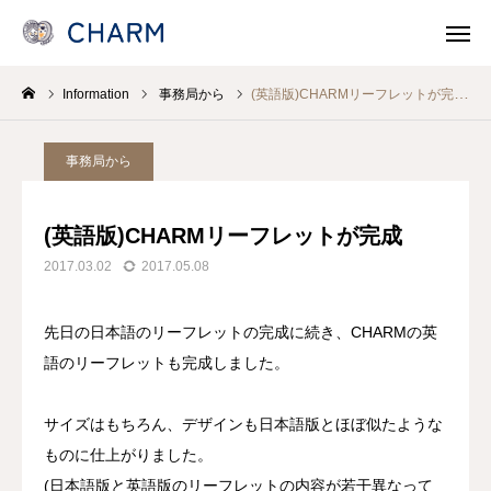
Information
事務局から
(英語版)CHARMリーフレットが完成
News
SOSOSO (日本語)
事務局から
Contact
Line Consult
(英語版)CHARMリーフレットが完成
Telephone Consult
languages
2017.03.02
2017.05.08
CHARMとは
先日の日本語のリーフレットの完成に続き、CHARMの英
語のリーフレットも完成しました。
各事業 Program
医療機関・保健所/保健福祉センターのみなさま
サイズはもちろん、デザインも日本語版とほぼ似たような
ものに仕上がりました。
支援/参加
(日本語版と英語版のリーフレットの内容が若干異なって