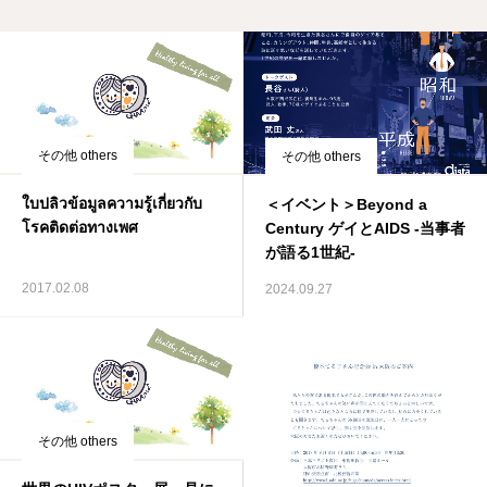
その他 others
その他 others
ใบปลิวข้อมูลความรู้เกี่ยวกับ
＜イベント＞Beyond a
โรคติดต่อทางเพศ
Century ゲイとAIDS -当事者
が語る1世紀-
2017.02.08
2024.09.27
その他 others