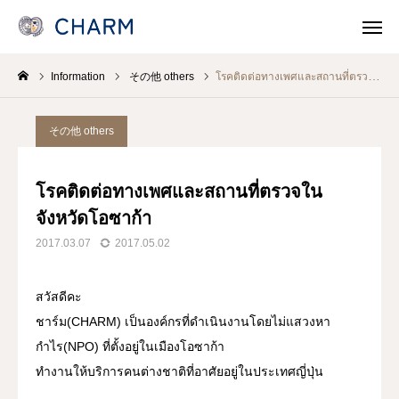
Information
その他 others
โรคติดต่อทางเพศและสถานที่ตรวจในจังหวัดโอซาก้า
News
SOSOSO (日本語)
その他 others
Contact
Line Consult
โรคติดต่อทางเพศและสถานที่ตรวจใน
Telephone Consult
languages
จังหวัดโอซาก้า
2017.03.07
2017.05.02
CHARMとは
สวัสดีคะ
各事業 Program
ชาร์ม(CHARM) เป็นองค์กรที่ดำเนินงานโดยไม่แสวงหา
医療機関・保健所/保健福祉センターのみなさま
กำไร(NPO) ที่ตั้งอยู่ในเมืองโอซาก้า
ทำงานให้บริการคนต่างชาติที่อาศัยอยู่ในประเทศญี่ปุ่น
支援/参加