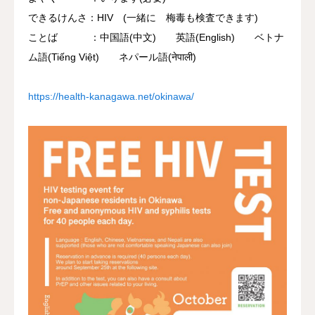
できるけんさ：HIV (一緒に 梅毒も検査できます)
ことば ：中国語(中文) 英語(English) ベトナ
ム語(Tiếng Việt) ネパール語(नेपाली)
https://health-kanagawa.net/okinawa/