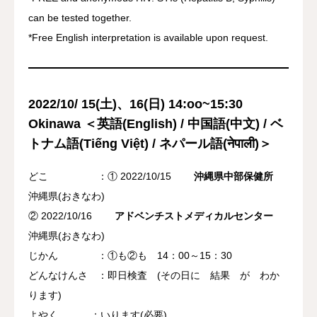
can be tested together.
*Free English interpretation is available upon request.
2022/10/ 15(土)、16(日) 14:oo~15:30
Okinawa ＜英語(
English
) / 中国語(
中文
) / ベ
トナム語(
Tiếng Việt
) / ネパール語(
नेपाली
)＞
どこ ：① 2022/10/15
沖縄県中部保健所
沖縄県(おきなわ)
② 2022/10/16
アドベンチストメディカルセンター
沖縄県(おきなわ)
じかん ：①も②も 14：00～15：30
どんなけんさ ：即日検査 (その日に 結果 が わか
ります)
よやく ：いります(必要)