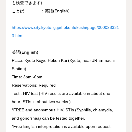
も検査できます)
ことば ：英語(English)
https://www.city.kyoto.lg.jp/hokenfukushi/page/000028331
3.html
英語(
English
)
Place: Kyoto Kojyo Hoken Kai (Kyoto, near JR Enmachi
Station)
Time: 3pm.-6pm.
Reservations: Required
Test : HIV test (HIV results are available in about one
hour; STIs in about two weeks.)
*FREE and anonymous HIV. STIs (Syphilis, chlamydia,
and gonorrhea) can be tested together.
*Free English interpretation is available upon request.