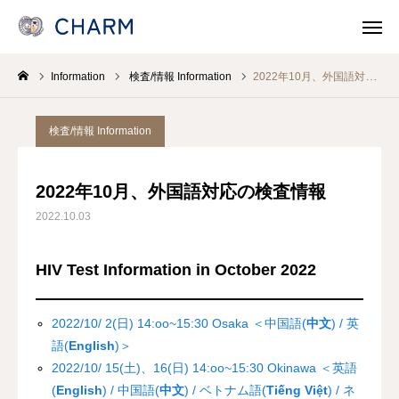
Information
検査/情報 Information
2022年10月、外国語対応の検査情報
News
SOSOSO (日本語)
検査/情報 Information
Contact
Line Consult
2022年10月、外国語対応の検査情報
Telephone Consult
languages
2022.10.03
CHARMとは
HIV Test Information in October 2022
各事業 Program
2022/10/ 2(日) 14:oo~15:30 Osaka ＜中国語(
中文
) / 英
医療機関・保健所/保健福祉センターのみなさま
語(
English
)＞
2022/10/ 15(土)、16(日) 14:oo~15:30 Okinawa ＜英語
支援/参加
(
English
) / 中国語(
中文
) / ベトナム語(
Tiếng Việt
) / ネ