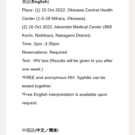
英語(
English
)
Place: (1) 15 Oct 2022, Okinawa Central Health
Center (1-6-28 Mihara, Okinawa).
(2) 16 Oct 2022, Adventist Medical Center (868
Kochi, Nishihara, Nakagami District).
Time: 2pm.-3:30pm.
Reservations: Required
Test : HIV test (Results will be given to you after
one week.)
*FREE and anonymous HIV. Syphilis can be
tested together.
*Free English interpretation is available upon
request.
中国語(
中文／簡体
)