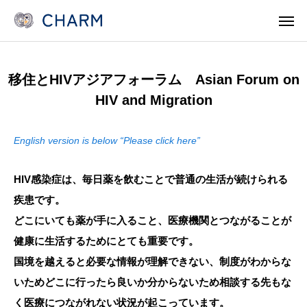
移住とHIVアジアフォーラム Asian Forum on
News
SOSOSO (日本語)
HIV and Migration
Contact
Line Consult
English version is below “Please click here”
Telephone Consult
languages
HIV感染症は、毎日薬を飲むことで普通の生活が続けられる
CHARMとは
疾患です。
どこにいても薬が手に入ること、医療機関とつながることが
各事業 Program
健康に生活するためにとても重要です。
国境を越えると必要な情報が理解できない、制度がわからな
医療機関・保健所/保健福祉センターのみなさま
いためどこに行ったら良いか分からないため相談する先もな
支援/参加
く医療につながれない状況が起こっています。