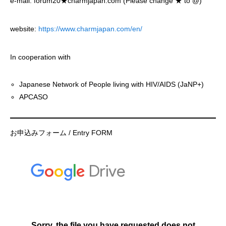
e-mail: forum20★charmjapan.com (Please change ★ to @)
website:
https://www.charmjapan.com/en/
In cooperation with
Japanese Network of People living with HIV/AIDS (JaNP+)
APCASO
お申込みフォーム / Entry FORM