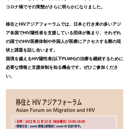
コロナ禍でその実態がさらに明らかになりました。
資料館 Archive room
移住とHIVアジアフォーラムでは、日本と行き来の多いアジ
languages
ア各国でHIV陽性者を支援している団体が集まり、それぞれ
の国でのHIV医療体制や外国人が医療にアクセスする際の現
状と課題を話し合います。
国境を越えるHIV陽性者(以下PLWH)の治療を継続するために
必要な情報と支援体制を知る機会です。ぜひご参加くださ
い。