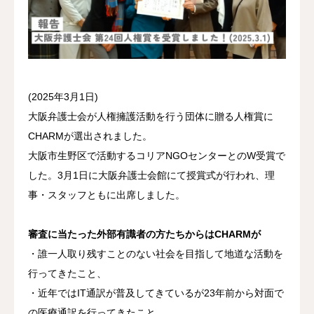
資料館 Archive room
languages
(2025年3月1日)
大阪弁護士会が人権擁護活動を行う団体に贈る人権賞に
CHARMが選出されました。
大阪市生野区で活動するコリアNGOセンターとのW受賞で
した。3月1日に大阪弁護士会館にて授賞式が行われ、理
事・スタッフともに出席しました。
審査に当たった外部有識者の方たちからはCHARMが
・誰一人取り残すことのない社会を目指して地道な活動を
行ってきたこと、
・近年ではIT通訳が普及してきているが23年前から対面で
の医療通訳を行ってきたこと、