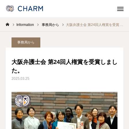
Information
事務局から
大阪弁護士会 第24回人権賞を受賞しました。
News
SOSOSO (日本語)
事務局から
Contact
Line Consult
大阪弁護士会 第24回人権賞を受賞しまし
Telephone Consult
languages
た。
2025.03.25
CHARMとは
各事業 Program
医療機関・保健所/保健福祉センターのみなさま
支援/参加