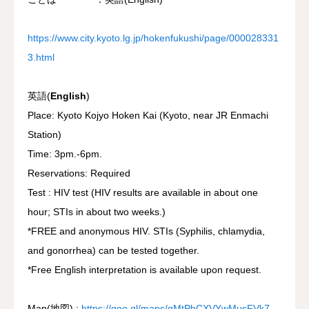
https://www.city.kyoto.lg.jp/hokenfukushi/page/000028331
3.html
英語(
English
)
Place: Kyoto Kojyo Hoken Kai (Kyoto, near JR Enmachi
Station)
Time: 3pm.-6pm.
Reservations: Required
Test : HIV test (HIV results are available in about one
hour; STIs in about two weeks.)
*FREE and anonymous HIV. STIs (Syphilis, chlamydia,
and gonorrhea) can be tested together.
*Free English interpretation is available upon request.
Map(地図) :
https://goo.gl/maps/qMtPbCXVYwMusFVk7