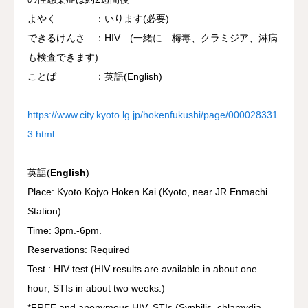
よやく ：いります(必要)
できるけんさ ：HIV (一緒に 梅毒、クラミジア、淋病
も検査できます)
ことば ：英語(English)
https://www.city.kyoto.lg.jp/hokenfukushi/page/000028331
3.html
英語(
English
)
Place: Kyoto Kojyo Hoken Kai (Kyoto, near JR Enmachi
Station)
Time: 3pm.-6pm.
Reservations: Required
Test : HIV test (HIV results are available in about one
hour; STIs in about two weeks.)
*FREE and anonymous HIV. STIs (Syphilis, chlamydia,