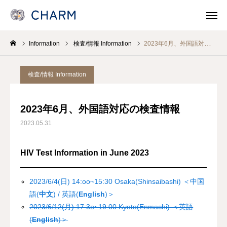
Information
検査/情報 Information
2023年6月、外国語対応の検査情報
News
SOSOSO (日本語)
検査/情報 Information
Contact
Line Consult
2023年6月、外国語対応の検査情報
Telephone Consult
languages
2023.05.31
CHARMとは
HIV Test Information in June 2023
各事業 Program
2023/6/4(日) 14:oo~15:30 Osaka(Shinsaibashi) ＜中国
語(
中文
) / 英語(
English
)＞
医療機関・保健所/保健福祉センターのみなさま
2023/6/12(月) 17:3o~19:00 Kyoto(Enmachi) ＜英語
(
English
)＞
支援/参加