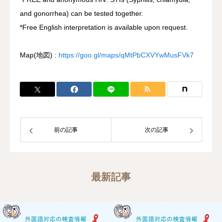
and gonorrhea) can be tested together.
*Free English interpretation is available upon request.
Map(地図) :
https://goo.gl/maps/qMtPbCXVYwMusFVk7
前の記事
次の記事
最新記事