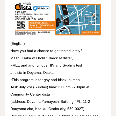
(English)
Have you had a chance to get tested lately?
Mash Osaka will hold “Check at dista”,
FREE and anonymous HIV and Syphilis test
at dista in Doyama, Osaka.
*This program is for gay and bisexual men.
Test: July 2rd.(Sunday) time: 3.00pm~6.00pm at
Community Center dista
(address: Doyama Yamayoshi Building 4Fl., 11-2
Douyama cho, Kita ku, Osaka city, 530-0027)
Result: on July 9th.(Sunday) 3.00pm~6.00pm at Near