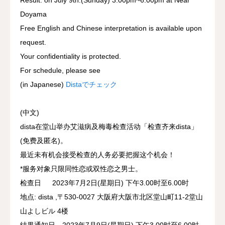
Doyama
Free English and Chinese interpretation is available upon
request.
Your confidentiality is protected.
For schedule, please see
(in Japanese)
Distaでチェック
(中文)
dista在堂山举办艾滋病及梅毒检查活动「检查齐来dista」
(免费及匿名)。
最近未有机会接受检查的人务必要把握这个机会！
*服务对象只限同性恋或双性恋之男士。
检查日 2023年7月2日(星期日) 下午3.00时至6.00时
地点: dista ,〒530-0027 大阪府大阪市北区堂山町11-2堂山
山よしビル 4楼
结果通知日 2023年7月9日(星期日) 下午3.00时至6.00时