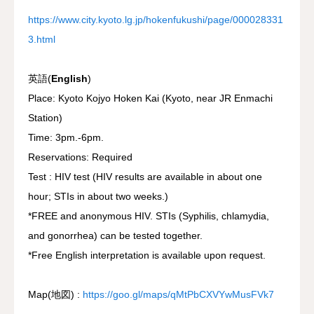
https://www.city.kyoto.lg.jp/hokenfukushi/page/000028331
3.html
英語(
English
)
Place: Kyoto Kojyo Hoken Kai (Kyoto, near JR Enmachi
Station)
Time: 3pm.-6pm.
Reservations: Required
Test : HIV test (HIV results are available in about one
hour; STIs in about two weeks.)
*FREE and anonymous HIV. STIs (Syphilis, chlamydia,
and gonorrhea) can be tested together.
*Free English interpretation is available upon request.
Map(地図) :
https://goo.gl/maps/qMtPbCXVYwMusFVk7