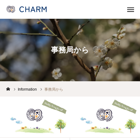
News
SOSOSO (日本語)
事務局から
Contact
Line Consult
Telephone Consult
languages
CHARMとは
Information
事務局から
各事業 Program
医療機関・保健所/保健福祉センターのみなさま
支援/参加