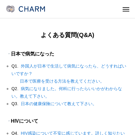
よくある質問(Q&A)
News
SOSOSO (日本語)
・
日本で病気になった
Contact
Line Consult
Q1.
外国人が日本で生活して病気になったら、どうすればい
Telephone Consult
languages
いですか？
日本で医療を受ける方法を教えてください。
CHARMとは
Q2.
病気になりました。何科に行ったらいいかがわからな
い。教えて下さい。
各事業 Program
Q3.
日本の健康保険について教えて下さい。
医療機関・保健所/保健福祉センターのみなさま
・
HIVについて
支援/参加
Q4.
HIV感染について不安に感じています。詳しく知りたい