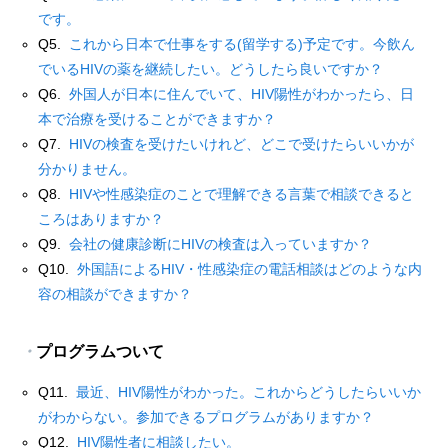
です。
資料館 Archive room
Q5.
これから日本で仕事をする(留学する)予定です。今飲ん
でいるHIVの薬を継続したい。どうしたら良いですか？
languages
Q6.
外国人が日本に住んでいて、HIV陽性がわかったら、日
本で治療を受けることができますか？
Q7.
HIVの検査を受けたいけれど、どこで受けたらいいかが
分かりません。
Q8.
HIVや性感染症のことで理解できる言葉で相談できると
ころはありますか？
Q9.
会社の健康診断にHIVの検査は入っていますか？
Q10.
外国語によるHIV・性感染症の電話相談はどのような内
容の相談ができますか？
・
プログラムついて
Q11.
最近、HIV陽性がわかった。これからどうしたらいいか
がわからない。参加できるプログラムがありますか？
Q12.
HIV陽性者に相談したい。