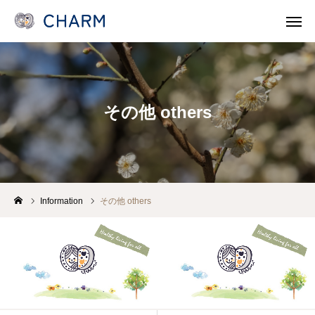
News
SOSOSO (日本語)
その他 others
Contact
Line Consult
Telephone Consult
languages
CHARMとは
Information
その他 others
各事業 Program
医療機関・保健所/保健福祉センターのみなさま
支援/参加