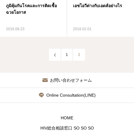
ภูมิคุ้มกันโรคและการติดเชื้อ
เอชไอวีต่างกับเอดส์อย่างไร
資料館 Archive room
ฉวยโอกาส
languages
2016.08.23
2016.02.01
1
2
お問い合わせフォーム
Online Consultation(LINE)
HOME
HIV総合相談窓口 SO SO SO